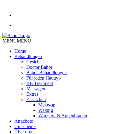
MENU
MENU
Home
Behandlungen
Gesicht
Doctor Babor
Babor Behandlungen
Für jeden Hauttyp
BB Treatment
Massagen
Extras
Zusätzlich
Make-up
Waxing
Wimpern & Augenbrauen
Angebote
Gutscheine
Über uns