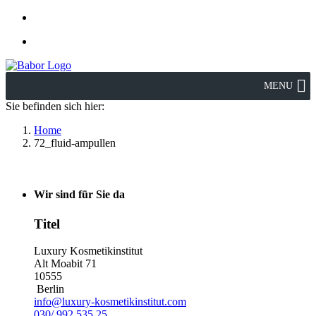
MENU
Sie befinden sich hier:
Home
72_fluid-ampullen
Wir sind für Sie da
Titel
Luxury Kosmetikinstitut
Alt Moabit 71
10555
Berlin
info@luxury-kosmetikinstitut.com
030/ 992 535 25