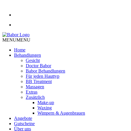
MENU
MENU
Home
Behandlungen
Gesicht
Doctor Babor
Babor Behandlungen
Für jeden Hauttyp
BB Treatment
Massagen
Extras
Zusätzlich
Make-up
Waxing
Wimpern & Augenbrauen
Angebote
Gutscheine
Über uns